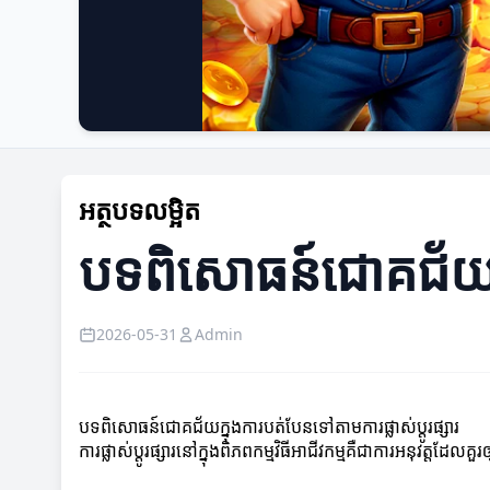
អត្ថបទលម្អិត
បទពិសោធន៍ជោគជ័យក្នុ
2026-05-31
Admin
បទពិសោធន៍ជោគជ័យក្នុងការបត់បែនទៅតាមការផ្លាស់ប្តូរផ្សារ
ការផ្លាស់ប្តូរផ្សារនៅក្នុងពិភពកម្មវិធីអាជីវកម្មគឺជាការអនុវត្ត