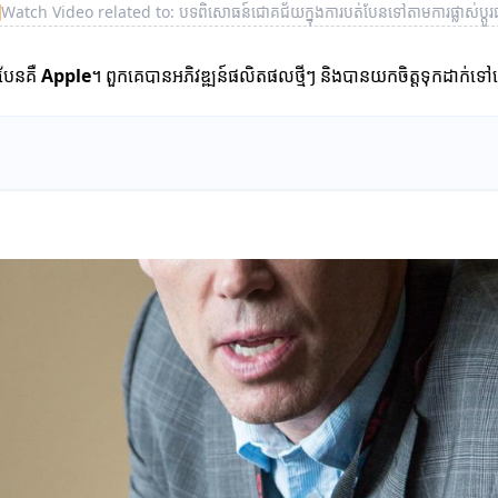
▶
Watch Video related to: បទពិសោធន៍ជោគជ័យក្នុងការបត់បែនទៅតាមការផ្លាស់ប្តូរផ្
បែនគឺ
Apple
។ ពួកគេបានអភិវឌ្ឍន៍ផលិតផលថ្មីៗ និងបានយកចិត្តទុកដាក់