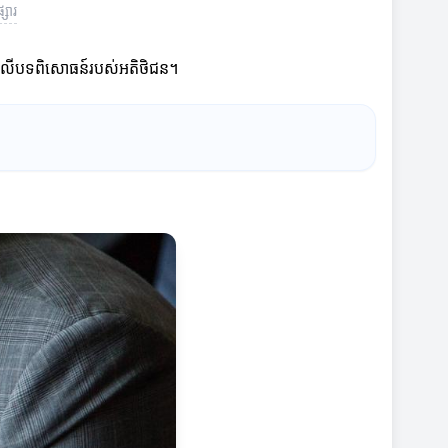
សារ
ទៅលើបទពិសោធន៍របស់អតិថិជន។