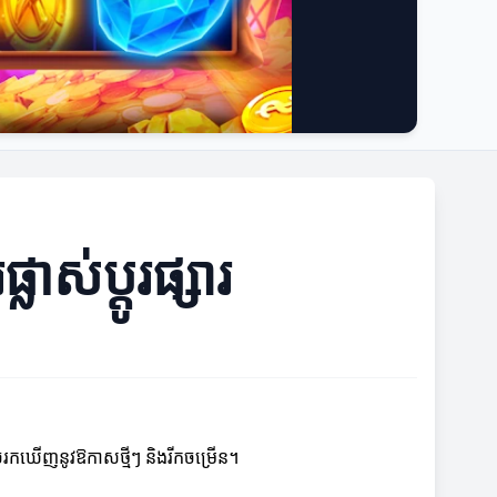
់ប្តូរផ្សារ
េះអាចរកឃើញនូវឱកាសថ្មីៗ និងរីកចម្រើន។