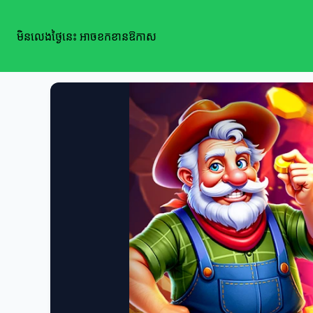
មិនលេងថ្ងៃនេះ អាចខកខានឱកាស