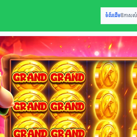
ទំព័រដើម
ឱកាសសំ