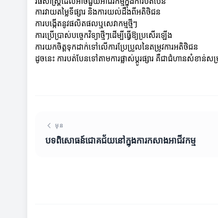
វិធីសាស្ត្រដែលអាចជួយអាជីវកម្មក្នុងការបត់បែន
ការវាយតម្លៃទីផ្សារ និងការយល់ដឹងពីអតិថិជន
ការបង្កើតនូវផលិតផលឬសេវាកម្មថ្មីៗ
ការប្រើប្រាស់បច្ចេកវិទ្យាថ្មីៗដើម្បីធ្វើឱ្យប្រសើរឡើង
ការយកចិត្តទុកដាក់ទៅលើការប្រែប្រួលនៃតម្រូវការអតិថិជន
ដូចនេះ ការបត់បែនទៅតាមការផ្លាស់ប្តូរផ្សារ គឺជាជំហានសំខាន់ស
មុន
បទពិសោធន៍ជោគជ័យនៅក្នុងការកសាងអាជីវកម្ម