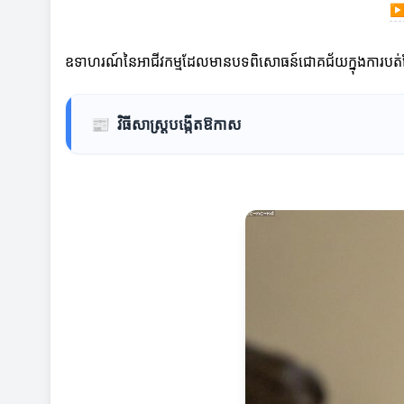
ឧទាហរណ៍នៃអាជីវកម្មដែលមានបទពិសោធន៍ជោគជ័យក្នុងការបត់
📰
វិធីសាស្ត្របង្កើតឱកាស