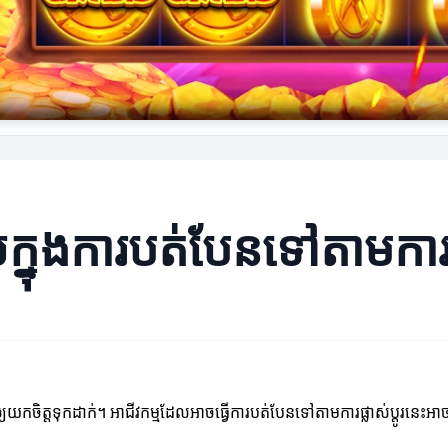
ងការបត់បែនទៅតាមការផ្លាស
ដែលគួរឲ្យយកចិត្តទុកដាក់។ អាជីវកម្មដែលអាចធ្វើការបត់បែនទៅតាមការផ្លាស់ប្តូរន