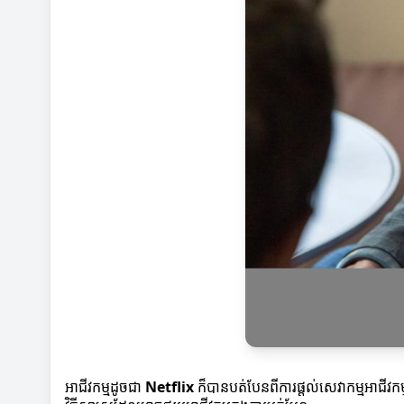
អាជីវកម្មដូចជា
Netflix
ក៏បានបត់បែនពីការផ្តល់សេវាកម្មអាជីវកម្