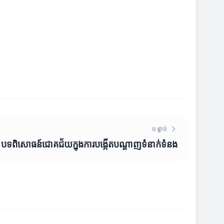
បន្ទាប់
បទពិសោធន៍ជោគជ័យក្នុងការបង្កើតបណ្តាញទំនាក់ទំនង