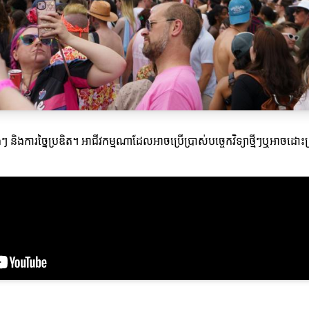
ងៗ និងការច្នៃប្រឌិត។ អាជីវកម្មណាដែលអាចប្រើប្រាស់បច្ចេកវិទ្យាថ្មីៗឬអាចដ