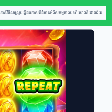
ខាន់
វិធីសាស្ត្របង្កើតឱកាស
ព័ត៌មានអំពីសកម្មភាព
បទពិសោធន៍ជោគជ័យ