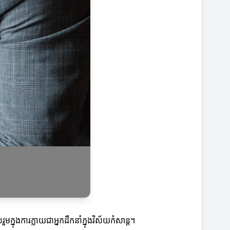
ក្នុងការក្លាយជាអ្នកដឹកនាំក្នុងវិស័យកំសាន្ត។