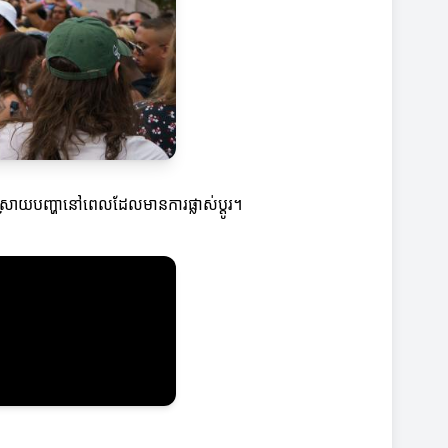
ោះស្រាយបញ្ហានៅពេលដែលមានការផ្លាស់ប្តូរ។