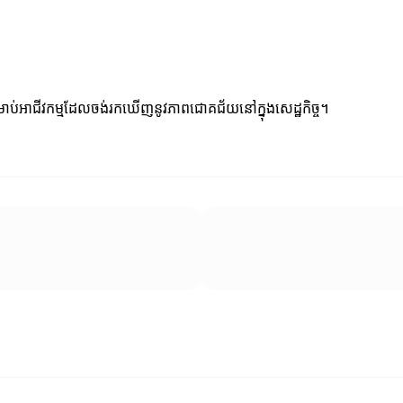
ម្រាប់អាជីវកម្មដែលចង់រកឃើញនូវភាពជោគជ័យនៅក្នុងសេដ្ឋកិច្ច។