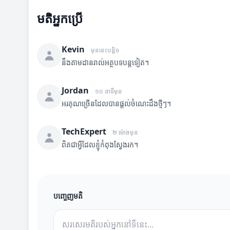
មតិអ្នកប្រើ
Kevin
មុននេះបន្តិច
នឹងតាមដានរាល់អត្ថបទបន្តទៀត។
Jordan
១០ នាទីមុន
អរគុណច្រើនដែលបានផ្តល់ចំណេះដឹងថ្មីៗ។
TechExpert
២ ម៉ោងមុន
ពិតជាអ្វីដែលខ្ញុំកំពុងស្វែងរក។
បញ្ចេញមតិ