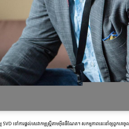
ម SVD ទៅការផ្តល់សេវាកម្មស្ត្រីតាមអ៊ីនធឺណែត។ សកម្មភាពនេះនាំឲ្យពួកគេចូលរួម