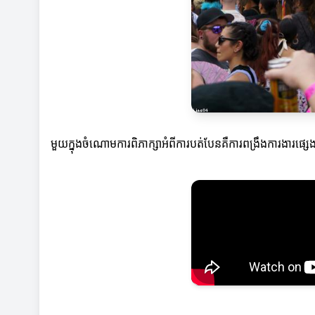
មួយក្នុងចំណោមការពិភាក្សាអំពីការបត់បែនគឺការពង្រឹងការងារផ្សេ