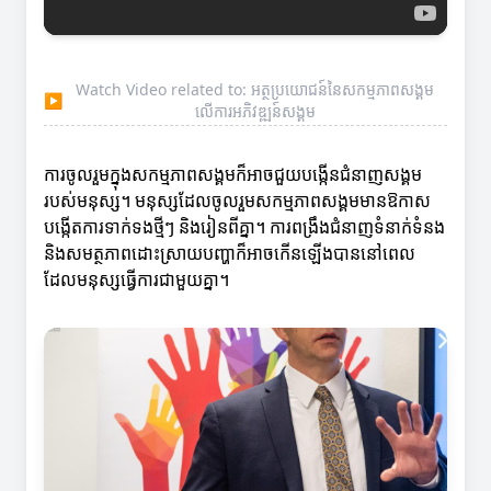
Watch Video related to: អត្ថប្រយោជន៍នៃសកម្មភាពសង្គម
▶
លើការអភិវឌ្ឍន៍សង្គម
ការចូលរួមក្នុងសកម្មភាពសង្គមក៏អាចជួយបង្កើនជំនាញសង្គម
របស់មនុស្ស។ មនុស្សដែលចូលរួមសកម្មភាពសង្គមមានឱកាស
បង្កើតការទាក់ទងថ្មីៗ និងរៀនពីគ្នា។ ការពង្រឹងជំនាញទំនាក់ទំនង
និងសមត្ថភាពដោះស្រាយបញ្ហាក៏អាចកើនឡើងបាននៅពេល
ដែលមនុស្សធ្វើការជាមួយគ្នា។