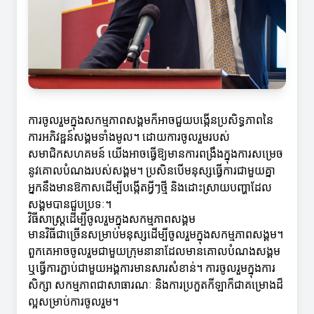
ការចូលរួមក្នុងសកម្មភាពសង្គមក៏អាចជួយបង្កើនប្រសិទ្ធភាពនៃ
ការអភិវឌ្ផន៍សង្គមទាំងមូល។ ដោយការចូលរួមរបស់
សមាជិកសហគមន៍ យើងអាចធ្វើឱ្យមានការពង្រឹងក្នុងការសម្រេច
នូវគោលបំណងរបស់សង្គម។ ប្រសិនបើមនុស្សធ្វើការជាមួយគ្នា
អ្នកនឹងមានឱកាសដើម្បីបង្កើតអ្វីៗថ្មី និងដោះស្រាយបញ្ហាដែល
សង្គមបានជួបប្រទៈ។
វិធីសាស្ត្រដើម្បីចូលរួមក្នុងសកម្មភាពសង្គម
មានវិធីជាច្រើនសម្រាប់មនុស្សដើម្បីចូលរួមក្នុងសកម្មភាពសង្គម។
ពួកគេអាចចូលរួមជាមួយក្រុមនានាដែលមានគោលបំណងសង្គម
ឬធ្វើការភ្ជាប់ជាមួយអង្គការមានសារសំខាន់។ ការចូលរួមក្នុងការ
សិក្សា សកម្មភាពជាសាធារណៈ និងការប្រកួតកីឡាក៏ជាគម្រោងដ៏
ល្អសម្រាប់ការចូលរួម។