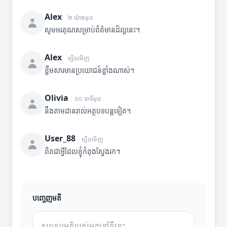
Alex
២ ម៉ោងមុន
សូមអរគុណសម្រាប់ព័ត៌មានដ៏ល្អនេះ។
Alex
ម្សិលមិញ
ខ្លឹមសារមានប្រយោជន៍ខ្លាំងណាស់។
Olivia
១០ នាទីមុន
នឹងតាមដានរាល់អត្ថបទបន្តទៀត។
User_88
ម្សិលមិញ
ពិតជាអ្វីដែលខ្ញុំកំពុងស្វែងរក។
បញ្ចេញមតិ