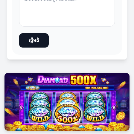
ផ្ញើមតិ