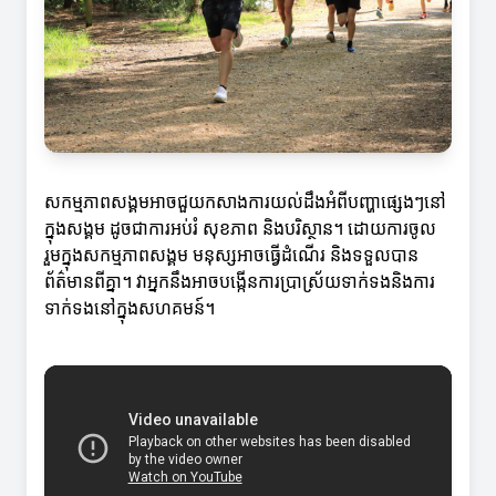
សកម្មភាពសង្គមអាចជួយកសាងការយល់ដឹងអំពីបញ្ហាផ្សេងៗនៅ
ក្នុងសង្គម ដូចជាការអប់រំ សុខភាព និងបរិស្ថាន។ ដោយការចូល
រួមក្នុងសកម្មភាពសង្គម មនុស្សអាចធ្វើដំណើរ និងទទួលបាន
ព័ត៌មានពីគ្នា។ វាអ្នកនឹងអាចបង្កើនការប្រាស្រ័យទាក់ទងនិងការ
ទាក់ទងនៅក្នុងសហគមន៍។